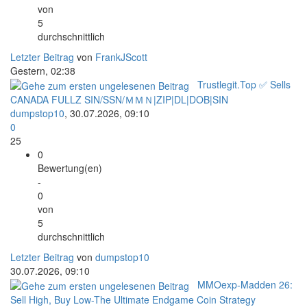
von
5
durchschnittlich
Letzter Beitrag
von
FrankJScott
Gestern
, 02:38
Trustlegit.Top ✅ Sells
CANADA FULLZ SIN/SSN/ＭＭＮ|ZIP|DL|DOB|SIN
dumpstop10
,
30.07.2026, 09:10
0
25
0
Bewertung(en)
-
0
von
5
durchschnittlich
Letzter Beitrag
von
dumpstop10
30.07.2026, 09:10
MMOexp-Madden 26:
Sell High, Buy Low-The Ultimate Endgame Coin Strategy