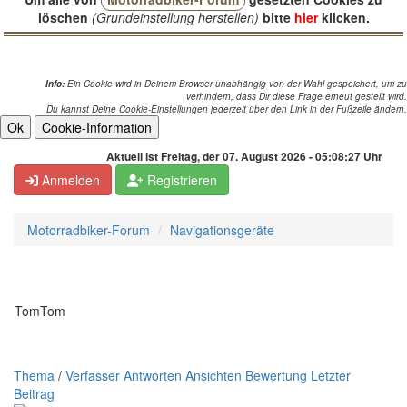
löschen
(Grundeinstellung herstellen)
bitte
hier
klicken.
Info:
Ein Cookie wird in Deinem Browser unabhängig von der Wahl gespeichert, um zu
verhindern, dass Dir diese Frage erneut gestellt wird.
Du kannst Deine Cookie-Einstellungen jederzeit über den Link in der Fußzeile ändern.
Aktuell ist Freitag, der 07. August 2026 - 05:08:27 Uhr
Anmelden
Registrieren
Motorradbiker-Forum
Navigationsgeräte
TomTom
Thema
/
Verfasser
Antworten
Ansichten
Bewertung
Letzter
Beitrag