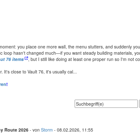
ment: you place one more wall, the menu stutters, and suddenly you'
sic loop hasn't changed much—if you want steady building materials, you 
out 76 items
, but I still like doing at least one proper run so I'm not 
t's close to Vault 76, it's usually cal...
ren
!
sy Route 2026
- von
Storm
- 08.02.2026, 11:55