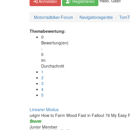
Hallo, Gast!
Anmelden
Registrieren
Motorradbiker-Forum
Navigationsgeräte
Tom
Themabewertung:
0
Bewertung(en)
-
0
im
Durchschnitt
1
2
3
4
5
Linearer Modus
u4gm How to Farm Wood Fast in Fallout 76 My Easy 
Storm
Junior Member