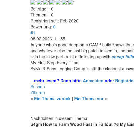
Beiträge: 10
Themen: 10
Registriert seit: Feb 2026
Bewertung:
0
#1
08.02.2026, 11:55
Anyone who's gone deep on a CAMP build knows the mo
and whatever else the last big patch tossed in, the ba
skip the slow part, a lot of folks top up with
cheap fall
My First Stop Every Time
Sylvie & Sons Logging Camp is still the cleanest answer. I
...mehr lesen? Dann bitte
Anmelden
oder
Registrie
Suchen
Zitieren
«
Ein Thema zurück
|
Ein Thema vor
»
Nachrichten in diesem Thema
u4gm How to Farm Wood Fast in Fallout 76 My Ea