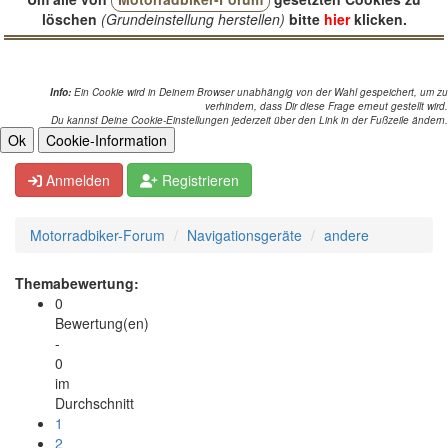
löschen
(Grundeinstellung herstellen)
bitte
hier
klicken.
Info:
Ein Cookie wird in Deinem Browser unabhängig von der Wahl gespeichert, um zu
verhindern, dass Dir diese Frage erneut gestellt wird.
Du kannst Deine Cookie-Einstellungen jederzeit über den Link in der Fußzeile ändern.
Anmelden
Registrieren
Motorradbiker-Forum
Navigationsgeräte
andere
Themabewertung:
0
Bewertung(en)
-
0
im
Durchschnitt
1
2