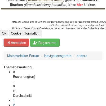
löschen
(Grundeinstellung herstellen)
bitte
hier
klicken.
Info:
Ein Cookie wird in Deinem Browser unabhängig von der Wahl gespeichert, um zu
verhindern, dass Dir diese Frage erneut gestellt wird.
Du kannst Deine Cookie-Einstellungen jederzeit über den Link in der Fußzeile ändern.
Anmelden
Registrieren
Motorradbiker-Forum
Navigationsgeräte
andere
Themabewertung:
0
Bewertung(en)
-
0
im
Durchschnitt
1
2