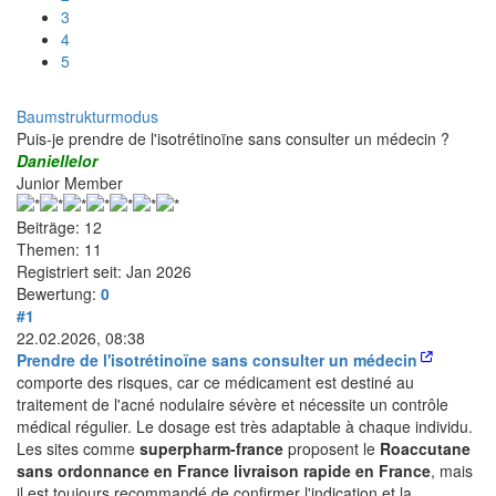
3
4
5
Baumstrukturmodus
Puis-je prendre de l'isotrétinoïne sans consulter un médecin ?
Daniellelor
Junior Member
Beiträge: 12
Themen: 11
Registriert seit: Jan 2026
Bewertung:
0
#1
22.02.2026, 08:38
Prendre de l'isotrétinoïne sans consulter un médecin
comporte des risques, car ce médicament est destiné au
traitement de l'acné nodulaire sévère et nécessite un contrôle
médical régulier. Le dosage est très adaptable à chaque individu.
Les sites comme
superpharm-france
proposent le
Roaccutane
sans ordonnance en France livraison rapide en France
, mais
il est toujours recommandé de confirmer l'indication et la