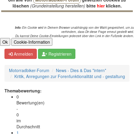
löschen
(Grundeinstellung herstellen)
bitte
hier
klicken.
Info:
Ein Cookie wird in Deinem Browser unabhängig von der Wahl gespeichert, um zu
verhindern, dass Dir diese Frage erneut gestellt wird.
Du kannst Deine Cookie-Einstellungen jederzeit über den Link in der Fußzeile ändern.
Anmelden
Registrieren
Motorradbiker-Forum
News - Dies & Das *intern*
Kritik, Anregungen zur Forenfunktionalität und - gestaltung
Themabewertung:
0
Bewertung(en)
-
0
im
Durchschnitt
1