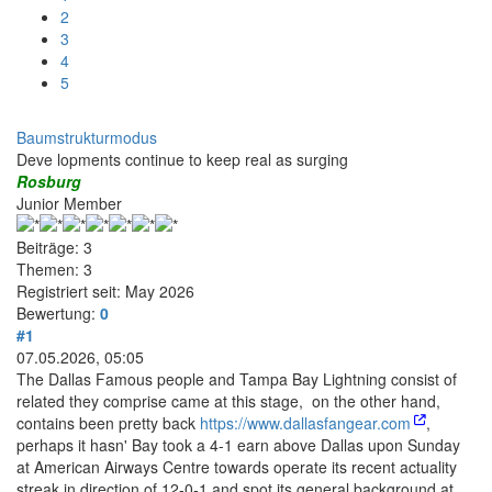
2
3
4
5
Baumstrukturmodus
Deve lopments continue to keep real as surging
Rosburg
Junior Member
Beiträge: 3
Themen: 3
Registriert seit: May 2026
Bewertung:
0
#1
07.05.2026, 05:05
The Dallas Famous people and Tampa Bay Lightning consist of
related they comprise came at this stage, on the other hand,
contains been pretty back
https://www.dallasfangear.com
,
perhaps it hasn' Bay took a 4-1 earn above Dallas upon Sunday
at American Airways Centre towards operate its recent actuality
streak in direction of 12-0-1 and spot its general background at