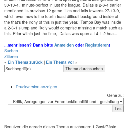
30-13-4, minute-perfect in just the league. Dallas is 2-6-4 earlier
mentioned its previous 12 game titles and falls towards 27-13-9,
which even now is the fourth-least difficult background inside of
the that's the irony of this in just the year, Tampa Bay was inside
a 2-6-1 slump and likely would comprise missing a match such as
this. Prior within just the time, Dallas was upon a 14-1-2 hea...
...mehr lesen? Dann bitte
Anmelden
oder
Registrieren
!
Suchen
Zitieren
«
Ein Thema zurück
|
Ein Thema vor
»
Druckversion anzeigen
Gehe zu:
Benutzer, die gerade dieses Thema anschauen: 1 Gast/Gäste