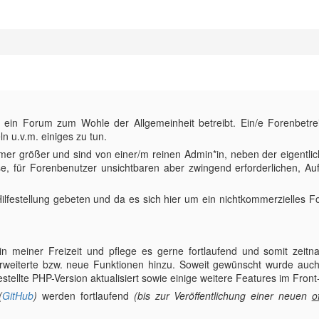
ein Forum zum Wohle der Allgemeinheit betreibt. Ein/e Forenbetrei
 u.v.m. einiges zu tun.
er größer und sind von einer/m reinen Admin*in, neben der eigentlic
e, für Forenbenutzer unsichtbaren aber zwingend erforderlichen, A
ilfestellung gebeten und da es sich hier um ein nichtkommerzielles 
n meiner Freizeit und pflege es gerne fortlaufend und somit zeitnah
weiterte bzw. neue Funktionen hinzu. Soweit gewünscht wurde auch 
estellte PHP-Version aktualisiert sowie einige weitere Features im Fron
(
GitHub
)
werden fortlaufend
(bis zur Veröffentlichung einer neuen
o