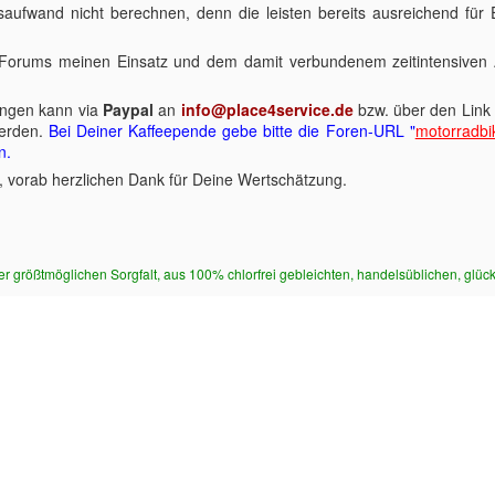
saufwand nicht berechnen, denn die leisten bereits ausreichend fü
 Forums meinen Einsatz und dem damit verbundenem zeitintensiven 
ungen kann via
Paypal
an
info@place4service.de
bzw. über den Lin
erden.
Bei Deiner Kaffeepende gebe bitte die Foren-URL "
motorradbi
n.
, vorab herzlichen Dank für Deine Wertschätzung.
r größtmöglichen Sorgfalt, aus 100% chlorfrei gebleichten, handelsüblichen, glü