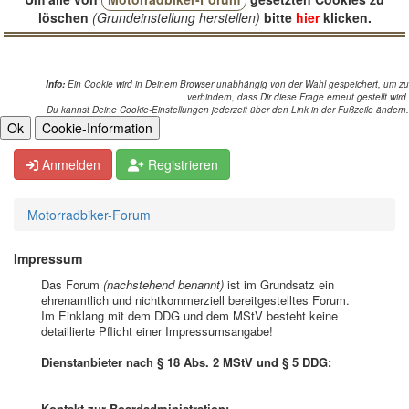
löschen
(Grundeinstellung herstellen)
bitte
hier
klicken.
Info:
Ein Cookie wird in Deinem Browser unabhängig von der Wahl gespeichert, um zu
verhindern, dass Dir diese Frage erneut gestellt wird.
Du kannst Deine Cookie-Einstellungen jederzeit über den Link in der Fußzeile ändern.
Anmelden
Registrieren
Motorradbiker-Forum
Impressum
Das Forum
(nachstehend benannt)
ist im Grundsatz ein
ehrenamtlich und nichtkommerziell bereitgestelltes Forum.
Im Einklang mit dem DDG und dem MStV besteht keine
detaillierte Pflicht einer Impressumsangabe!
Dienstanbieter nach § 18 Abs. 2 MStV und § 5 DDG:
Kontakt zur Boardadministration: