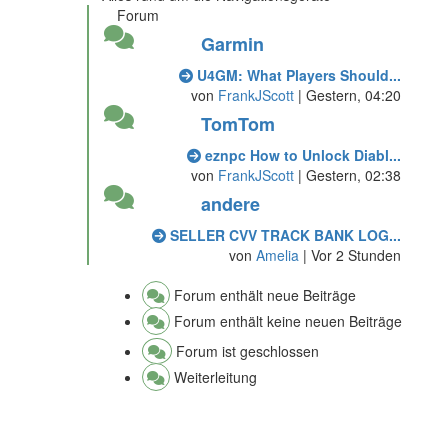
Forum
Garmin
U4GM: What Players Should...
von
FrankJScott
|
Gestern
, 04:20
TomTom
eznpc How to Unlock Diabl...
von
FrankJScott
|
Gestern
, 02:38
andere
SELLER CVV TRACK BANK LOG...
von
Amelia
|
Vor 2 Stunden
Forum enthält neue Beiträge
Forum enthält keine neuen Beiträge
Forum ist geschlossen
Weiterleitung