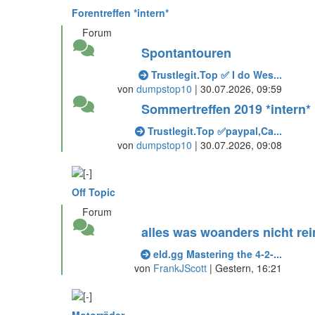
Forentreffen *intern*
Forum
Spontantouren
Trustlegit.Top ✅ I do Wes...
von
dumpstop10
| 30.07.2026, 09:59
Sommertreffen 2019 *intern*
Trustlegit.Top ✅paypal,Ca...
von
dumpstop10
| 30.07.2026, 09:08
Off Topic
Forum
alles was woanders nicht re
eld.gg Mastering the 4-2-...
von
FrankJScott
|
Gestern
, 16:21