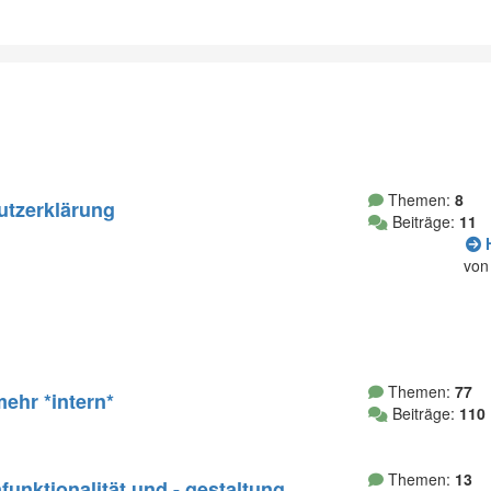
Themen:
8
utzerklärung
Beiträge:
11
H
vo
Themen:
77
hr *intern*
Beiträge:
110
Themen:
13
funktionalität und - gestaltung