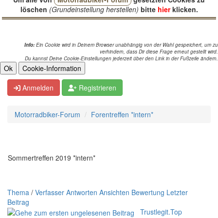
löschen
(Grundeinstellung herstellen)
bitte
hier
klicken.
Info:
Ein Cookie wird in Deinem Browser unabhängig von der Wahl gespeichert, um zu
verhindern, dass Dir diese Frage erneut gestellt wird.
Du kannst Deine Cookie-Einstellungen jederzeit über den Link in der Fußzeile ändern.
Anmelden
Registrieren
Motorradbiker-Forum
Forentreffen *intern*
Sommertreffen 2019 *intern*
Thema
/
Verfasser
Antworten
Ansichten
Bewertung
Letzter
Beitrag
Trustlegit.Top