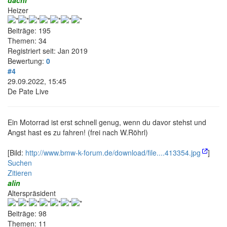
dachi
Heizer
Beiträge: 195
Themen: 34
Registriert seit: Jan 2019
Bewertung:
0
#4
29.09.2022, 15:45
De Pate Live
Ein Motorrad ist erst schnell genug, wenn du davor stehst und
Angst hast es zu fahren! (frei nach W.Röhrl)
[Bild:
http://www.bmw-k-forum.de/download/file....413354.jpg
]
Suchen
Zitieren
alin
Alterspräsident
Beiträge: 98
Themen: 11