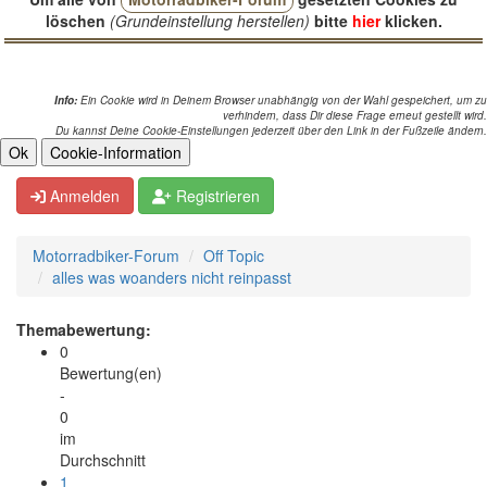
löschen
(Grundeinstellung herstellen)
bitte
hier
klicken.
Info:
Ein Cookie wird in Deinem Browser unabhängig von der Wahl gespeichert, um zu
verhindern, dass Dir diese Frage erneut gestellt wird.
Du kannst Deine Cookie-Einstellungen jederzeit über den Link in der Fußzeile ändern.
Anmelden
Registrieren
Motorradbiker-Forum
Off Topic
alles was woanders nicht reinpasst
Themabewertung:
0
Bewertung(en)
-
0
im
Durchschnitt
1