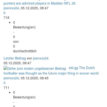
punters are admired players in Madden NFL 26
joenxxx24
,
05.12.2025, 08:47
0
718
0
Bewertung(en)
-
0
von
5
durchschnittlich
Letzter Beitrag
von
joenxxx24
05.12.2025, 08:47
eld.gg The Dutch
footballer was thought as the future major thing in soccer world
joenxxx24
,
05.12.2025, 08:45
0
711
0
Bewertung(en)
-
0