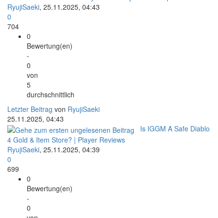
RyujiSaeki
,
25.11.2025, 04:43
0
704
0
Bewertung(en)
-
0
von
5
durchschnittlich
Letzter Beitrag
von
RyujiSaeki
25.11.2025, 04:43
Is IGGM A Safe Diablo
4 Gold & Item Store? | Player Reviews
RyujiSaeki
,
25.11.2025, 04:39
0
699
0
Bewertung(en)
-
0
von