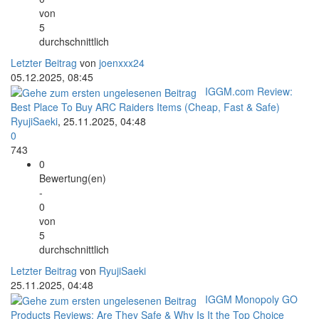
von
5
durchschnittlich
Letzter Beitrag
von
joenxxx24
05.12.2025, 08:45
IGGM.com Review:
Best Place To Buy ARC Raiders Items (Cheap, Fast & Safe)
RyujiSaeki
,
25.11.2025, 04:48
0
743
0
Bewertung(en)
-
0
von
5
durchschnittlich
Letzter Beitrag
von
RyujiSaeki
25.11.2025, 04:48
IGGM Monopoly GO
Products Reviews: Are They Safe & Why Is It the Top Choice