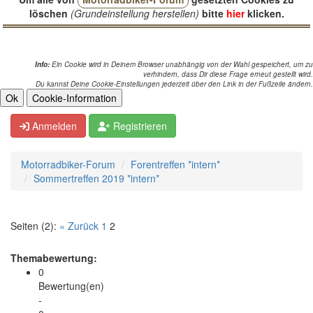
löschen
(Grundeinstellung herstellen)
bitte
hier
klicken.
Info:
Ein Cookie wird in Deinem Browser unabhängig von der Wahl gespeichert, um zu
verhindern, dass Dir diese Frage erneut gestellt wird.
Du kannst Deine Cookie-Einstellungen jederzeit über den Link in der Fußzeile ändern.
Aktuell ist Samstag, der 08. August 2026 - 01:43:09 Uhr
Anmelden
Registrieren
Motorradbiker-Forum
Forentreffen *intern*
Sommertreffen 2019 *intern*
Seiten (2):
« Zurück
1
2
Themabewertung:
0
Bewertung(en)
-